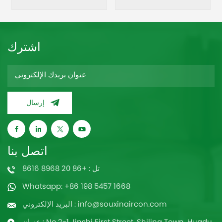
التصميم الديناميكي
التشغيل التلقائي· التصميم
الهوائي · فتحة تلقائية أفقية
الديناميكي الهوائي·
· الصداقة البيئية
الصديقة للبيئة
اشترك
إرسال
اتصل بنا
تل : +86 20 8968 8616
Whatsapp: +86 198 5457 1668
البريد الإلكتروني : info@souxinaircon.com