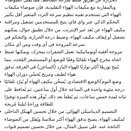
الحرارة عن طريق ضبط سرعة الضاغط، مما يُقلل الضوضاء.
وبالمقارنة مع مكيفات الهواء التقليدية، فإن ضوضاء مكيفات
الهواء التي تستخدم تقنية تنظيم سرعة التردد المتغير أقل بكثير.
التحكم الذكي عبر واي فاي: يتيح للمستخدمين تشغيل ومراقبة
مكيف الهواء عن بُعد عبر الإنترنت. من خلال تطبيق جوال، يمكنهم
تشغيل أو إيقاف مكيف الهواء، وضبط درجة الحرارة، والتحكم في
سرعة المروحة في أي وقت ومن أي مكان.
مروحة أفقية أوتوماتيكية: تعمل الشفرات بمحرك، ويمكنها ضبط
اتجاه مخرج الهواء تلقائيًا وفقًا للوضع أو المستشعر المُحدد، مما
يُتيح توزيعًا أكثر توازنًا للهواء البارد (الساخن) في الغرفة. تدفق
هواء لطيف ومريح يُحسّن دوران الهواء.
وضع النوم/الوضع الاقتصادي: يُسخّن مكيف الهواء أو يُبرّد تلقائيًا
درجة مئوية واحدة في الساعة خلال أول ساعتين، ثم يُحافظ على
ثباته لمدة خمس ساعات، ثم يُطفأ بعد ذلك. تُوفّر هذه الميزة توفيرًا
للطاقة وراحةً ليليةً مُريحة.
التصميم الديناميكي الهوائي: من خلال تحسين الهيكل الداخلي
لمكيف الهواء، يصبح تدفق الهواء أكثر سلاسةً ويُقلل من الضوضاء
الناتجة عنه. على سبيل المثال، من خلال تحسين تصميم قنوات