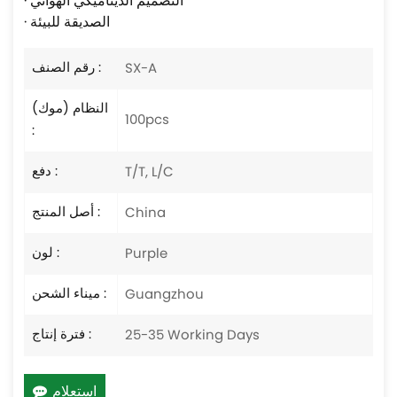
· التصميم الديناميكي الهوائي
· الصديقة للبيئة
رقم الصنف :
SX-A
النظام (موك)
100pcs
:
دفع :
T/T, L/C
أصل المنتج :
China
لون :
Purple
ميناء الشحن :
Guangzhou
فترة إنتاج :
25-35 Working Days
استعلام