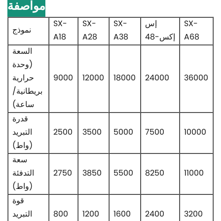
مواصفة
SX-
إس
SX-
SX-
SX-
نموذج
A68
إكس-48
A38
A28
A18
السعة
(وحدة
36000
24000
18000
12000
9000
حرارية
بريطانية/
ساعة)
قدرة
10000
7500
5000
3500
2500
التبريد
(واط)
سعة
11000
8250
5500
3850
2750
التدفئة
(واط)
قوة
3200
2400
1600
1200
800
التبريد