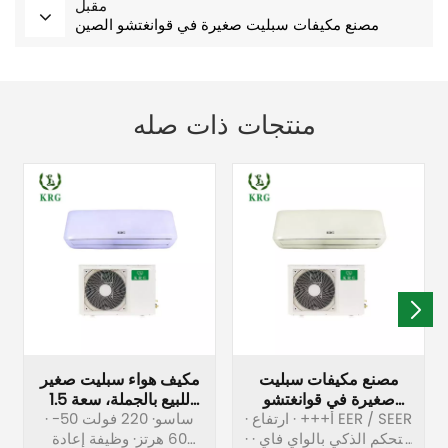
مقبل
مصنع مكيفات سبليت صغيرة في قوانغتشو الصين
منتجات ذات صله
مصنع مكيفات سبليت
مكيف هواء سبليت صغير
صغيرة في قوانغتشو
للبيع بالجملة، سعة 1.5
الصين
· أ+++ · ارتفاع EER / SEER
· ساسو· 220 فولت 50-
طن، 18000 وحدة حرارية
· التحكم الذكي بالواي فاي ·
بريطانية
60 هرتز· وظيفة إعادة