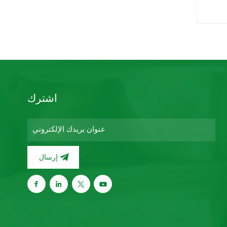
اشترك
إرسال