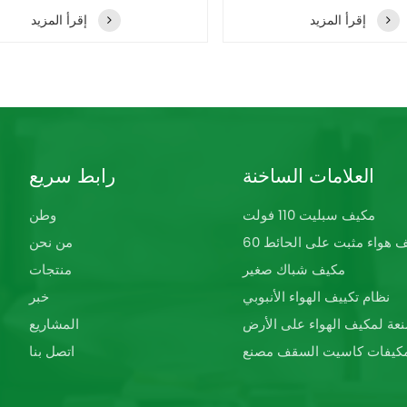
إقرأ المزيد
إقرأ المزيد
العلامات الساخنة
رابط سريع
مكيف سبليت 110 فولت
وطن
كيف هواء مثبت على الحائط
من نحن
مكيف شباك صغير
منتجات
نظام تكييف الهواء الأنبوبي
خبر
عة لمكيف الهواء على الأرض
المشاريع
كيفات كاسيت السقف مصنع
اتصل بنا