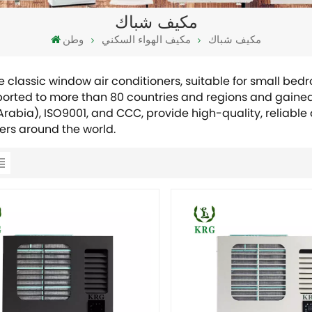
مكيف شباك
مكيف شباك
مكيف الهواء السكني
وطن
e classic window air conditioners, suitable for small bed
orted to more than 80 countries and regions and gained c
Arabia), ISO9001, and CCC, provide high-quality, reliable
rs around the world.