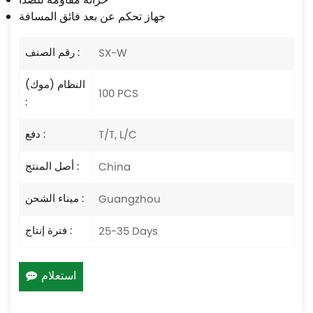
خزانة مقاومة للصدأ
جهاز تحكم عن بعد فائق المسافة
رقم الصنف :
SX-W
النظام (موك)
100 PCS
:
دفع :
T/T, L/C
أصل المنتج :
China
ميناء الشحن :
Guangzhou
فترة إنتاج :
25-35 Days
استعلام