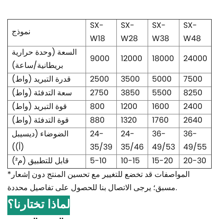
SX-
SX-
SX-
SX-
نموذج
W18
W28
W38
W48
السعة (وحدة حرارية
9000
12000
18000
24000
بريطانية/ساعة)
7500
5000
3500
2500
قدرة التبريد (واط)
8250
5500
3850
2750
سعة التدفئة (واط)
2400
1600
1200
800
قوة التبريد (واط)
2640
1760
1320
880
قوة التدفئة (واط)
36-
36-
24-
24-
الضوضاء (ديسيبل
49/55
49/53
35/46
35/39
(أ))
20-30
15-20
10-15
5-10
قابل للتطبيق (م²)
*المواصفات قد تخضع للتغيير مع تحسين المنتج دون إشعار
مسبق؛ يرجى الاتصال بنا للحصول على تفاصيل محددة.
لماذا تختارنا؟