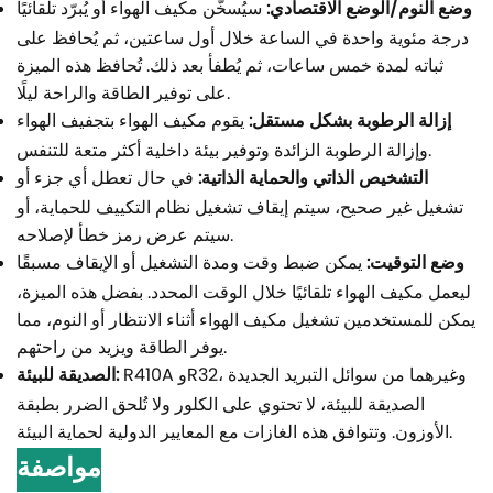
وضع النوم/الوضع الاقتصادي:
سيُسخّن مكيف الهواء أو يُبرّد تلقائيًا
درجة مئوية واحدة في الساعة خلال أول ساعتين، ثم يُحافظ على
ثباته لمدة خمس ساعات، ثم يُطفأ بعد ذلك. تُحافظ هذه الميزة
على توفير الطاقة والراحة ليلًا.
إزالة الرطوبة بشكل مستقل:
يقوم مكيف الهواء بتجفيف الهواء
وإزالة الرطوبة الزائدة وتوفير بيئة داخلية أكثر متعة للتنفس.
التشخيص الذاتي والحماية الذاتية:
في حال تعطل أي جزء أو
تشغيل غير صحيح، سيتم إيقاف تشغيل نظام التكييف للحماية، أو
سيتم عرض رمز خطأ لإصلاحه.
وضع التوقيت:
يمكن ضبط وقت ومدة التشغيل أو الإيقاف مسبقًا
ليعمل مكيف الهواء تلقائيًا خلال الوقت المحدد. بفضل هذه الميزة،
يمكن للمستخدمين تشغيل مكيف الهواء أثناء الانتظار أو النوم، مما
يوفر الطاقة ويزيد من راحتهم.
R410A وR32، وغيرهما من سوائل التبريد الجديدة
الصديقة للبيئة:
الصديقة للبيئة، لا تحتوي على الكلور ولا تُلحق الضرر بطبقة
الأوزون. وتتوافق هذه الغازات مع المعايير الدولية لحماية البيئة.
مواصفة