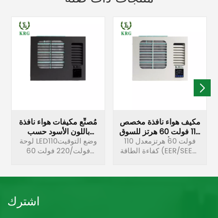
مكيف هواء نافذة مخصص
مُصنِّع مكيفات هواء نافذة
110 فولت 60 هرتز للسوق
باللون الأسود حسب
الأمريكية
110 فولت 60 هرتزمعدل
الطلب
لوحة LEDوضع التوقيت110
كفاءة الطاقة (EER/SEER)
فولت/220 فولت 60
مرتفعتصميم سهل
هرتزإزالة الرطوبة بشكل
التنظيفوظيفة إعادة
مستقلالتشخيص الذاتي
التشغيل التلقائيخزانة
والحماية التلقائية
مقاومة للصدأجهاز تحكم
اشترك
عن بعد فائق المسافة