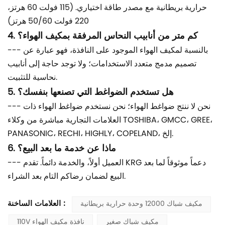
حرارية بريطانية مع مصدر طاقة اختياري. (115 فولت 60 هرتز،
220 فولت 50/60 هرتز)
4. كم متر من أنابيب النحاس المرفقة بمكيف الهواء؟
--- بالنسبة لمكيف الهواء الموجود على النافذة، فهو عبارة عن
تصميم مدمج متعدد الاستخدامات؛ ولا توجد حاجة إلى أنابيب
نحاسية للتثبيت.
5. هل تستخدم الضواغط التي تصنعها بنفسك؟
--- نحن لا ننتج ضواغط الهواء؛ نحن نستخدم ضواغط الهواء ذات
العلامات التجارية مباشرة من وكلاء TOSHIBA، GMCC، GREE،
PANASONIC، RECHI، HIGHLY، COPELAND، إلخ.
6. ماذا عن خدمة ما بعد البيع؟
--- العميل أولاً، والخدمة دائماً. تقدم KRG دعماً موثوقاً لما بعد
البيع لضمان رضاكم التام بعد الشراء.
العلامات الساخنة :
مكيف شباك 12000 وحدة حرارية بريطانية
مكيف شباك صغير
110V نافذة مكيف الهواء