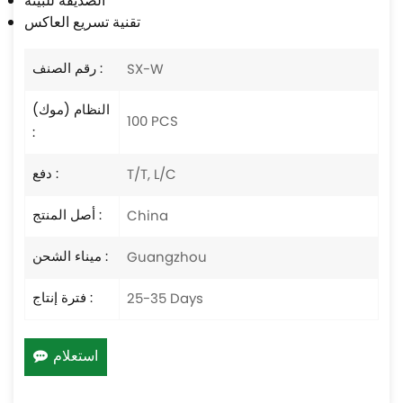
الصديقة للبيئة
تقنية تسريع العاكس
رقم الصنف :
SX-W
النظام (موك)
100 PCS
:
دفع :
T/T, L/C
أصل المنتج :
China
ميناء الشحن :
Guangzhou
فترة إنتاج :
25-35 Days
استعلام