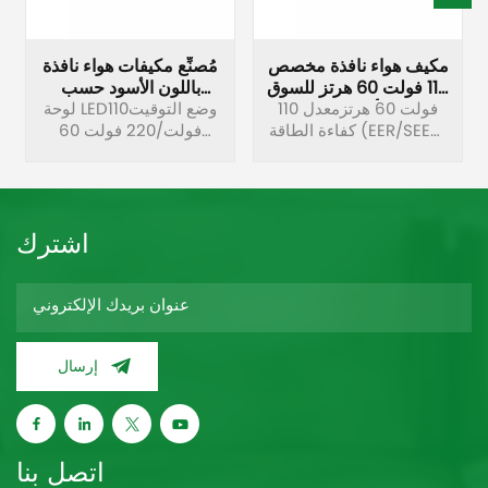
مكيف هواء نافذة مخصص
مُصنِّع مكيفات هواء نافذة
110 فولت 60 هرتز للسوق
باللون الأسود حسب
الأمريكية
110 فولت 60 هرتزمعدل
الطلب
لوحة LEDوضع التوقيت110
كفاءة الطاقة (EER/SEER)
فولت/220 فولت 60
مرتفعتصميم سهل
هرتزإزالة الرطوبة بشكل
التنظيفوظيفة إعادة
مستقلالتشخيص الذاتي
التشغيل التلقائيخزانة
والحماية التلقائية
مقاومة للصدأجهاز تحكم
اشترك
عن بعد فائق المسافة
إرسال
اتصل بنا