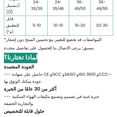
24-
24-
36-
36-
(ديسيبل
35/39
35/46
49/53
49/55
(أ))
قابل
20-30
15-20
10-15
5-10
للتطبيق
(م²)
*المواصفات قد تخضع للتغيير مع تحسين المنتج دون إشعار
مسبق؛ يرجى الاتصال بنا للحصول على تفاصيل محددة.
لماذا تختارنا؟
الجودة المعتمدة
--- حاصل على شهادة CE وGCC وSASO وISO 9001 وCCC—
جودة يمكنك الوثوق بها.
أكثر من 30 عامًا من الخبرة
--- خبرة غنية في تصميم وتصنيع مكيفات الهواء السكنية
والتجارية الخفيفة.
حلول قابلة للتخصيص