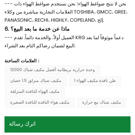
--- نحن لا ننتج ضواغط الهواء؛ نحن نستخدم ضواغط الهواء ذات
العلامات التجارية مباشرة من وكلاء TOSHIBA، GMCC، GREE،
PANASONIC، RECHI، HIGHLY، COPELAND، إلخ.
6. ماذا عن خدمة ما بعد البيع؟
--- العميل أولاً، والخدمة دائماً. تقدم KRG دعماً موثوقاً لما بعد
البيع لضمان رضاكم التام بعد الشراء.
العلامات الساخنة :
12000 وحدة حرارية بريطانية أفضل مكيف شباك
1 طن نافذة مكيف الهواء
مكيف شباك منزلق 1.5 حصان
مكيف الهواء للنافذة المنزلقة
مكيف شباك مع حرارة
مكيف هواء النافذة للنافذة الصغيرة
اترك رسالة