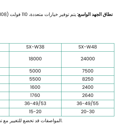
نطاق الجهد الواسع:
SX-W38
SX-W48
18000
24000
5000
7500
5500
8250
1600
2400
1760
2640
36-49/53
36-49/55
15-20
20-30
*المواصفات قد تخضع للتغيير مع تحسين المنتج دون إشعار مسبق؛ يرجى الاتصال بنا للحصول على تفاصيل محددة.