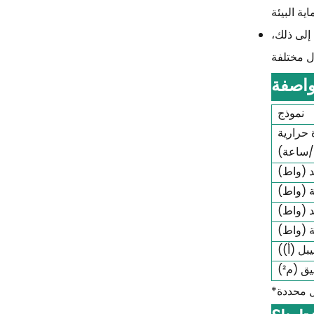
رتز، مرحلة واحدة، وما إلى ذلك،
اصفة
نموذج
 حرارية
/ساعة)
د (واط)
ة (واط)
د (واط)
ة (واط)
بل (أ))
ق (م²)