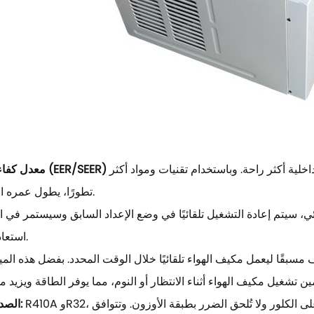
خلية أكثر راحة. وباستخدام تقنيات ومواد أكثر
تطورًا، يطول عمره الافتراضي.
ائي، سيتم إعادة التشغيل تلقائيًا في وضع الإعداد السابق وسيستمر في 
استعادة الطاقة.
سبقًا ليعمل مكيف الهواء تلقائيًا خلال الوقت المحدد. بفضل هذه المي
R410A وR32، وغيرهما من سوائل التبريد الجديدة الصديقة للبيئة، لا تحتوي على الكلور ولا تُلحق الضرر بطبقة الأوزون. وتتوافق
الصديقة للبيئة: