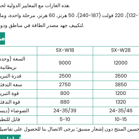
هذه الغازات مع المعايير الدولية لحماية البيئة.
يتم توفير خيارات متعددة، 110 فولت (108-132)، 220 فولت (187-240)، 50 هرتز، 60 ه
لتكييف جهد مصدر الطاقة في مناطق ودول مختلفة.
مو
SX-W18
SX-W28
السعة (وحدة
9000
12000
بريطانية
3500
2500
قدرة التبري
3850
2750
سعة التدفئ
1200
800
قوة التبري
1320
880
قوة التدفئ
24-35/46
24-35/39
الضوضاء (ديسي
10-15
5-10
قابل للتطبي