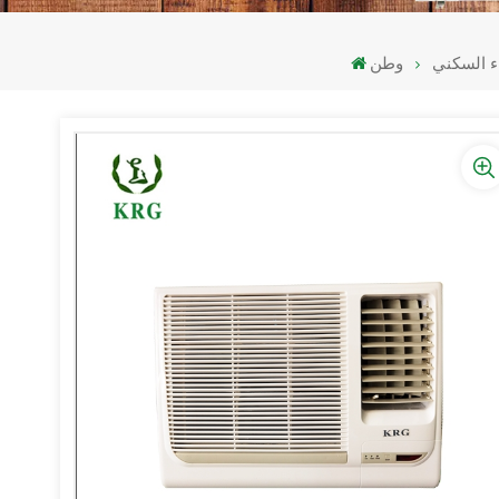
ء السكني
وطن