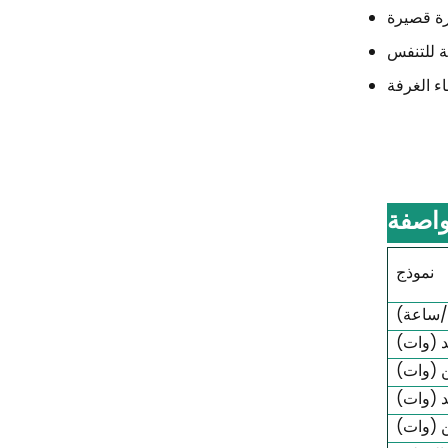
اصفة
نموذج
ة/ساعة)
د (وات)
 (وات)
د (وات)
 (وات)