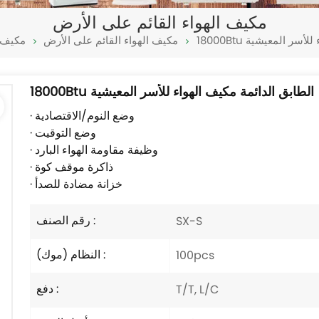
مكيف الهواء القائم على الأرض
هواء للأسر المعيشية
مكيف الهواء القائم على الأرض
مكيف ا
18000Btu الطابق الدائمة مكيف الهواء للأسر المعيشية
· وضع النوم/الاقتصادية
· وضع التوقيت
· وظيفة مقاومة الهواء البارد
· ذاكرة موقف كوة
· خزانة مضادة للصدأ
رقم الصنف :
SX-S
النظام (موك) :
100pcs
دفع :
T/T, L/C