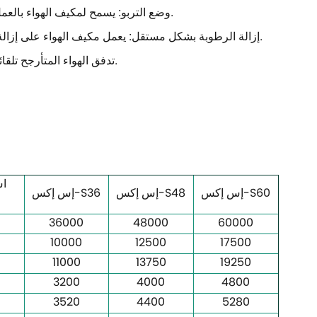
وضع التربو: يسمح لمكيف الهواء بالعمل بأقصى طاقته التبريدية (التدفئة)، بهدف تبريد (تسخين) الغرفة في فترة قصيرة.
إزالة الرطوبة بشكل مستقل: يعمل مكيف الهواء على إزالة الرطوبة من الهواء، وإزالة الرطوبة الزائدة وتوفير بيئة داخلية أكثر متعة للتنفس.
تدفق الهواء المتأرجح تلقائيًا: يحافظ على نفخ الهواء البارد (الساخن) مع توزيع متساوٍ في جميع أنحاء الغرفة.
ا
إس إكس-S60
إس إكس-S48
إس إكس-S36
36000
48000
60000
10000
12500
17500
11000
13750
19250
3200
4000
4800
3520
4400
5280