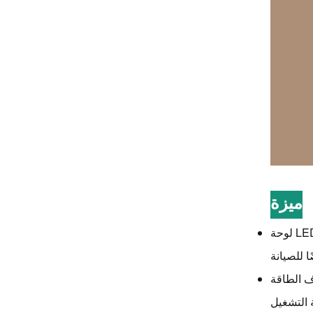
ميزة
لوحة LED عصرية: يمكن عرض تفاصيل التشغيل (درجة الحرارة والرطوبة ووضع التشغيل وسرعة المروحة) على اللوحة. في حالة فشل
اف الطاقة