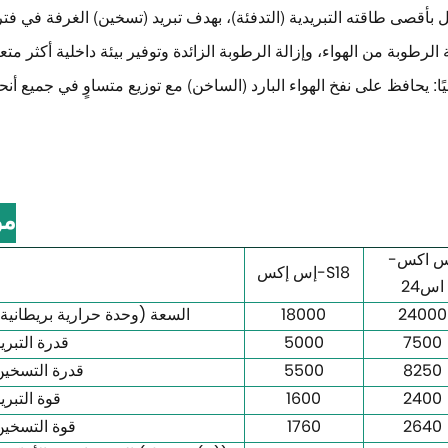
مو
س اكس-
إس إكس-S18
اس24
24000
18000
السعة (وحدة حرارية بريطاني
7500
5000
قدرة التبري
8250
5500
قدرة التسخين
2400
1600
قوة التبري
2640
1760
قوة التسخين