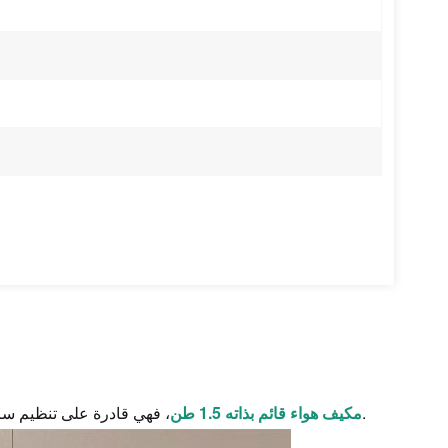
، فهي قادرة على تنظيم سرعة المروحة تلقائيًا وفقًا لدرجة الحرارة، لمنع نفخ الهواء البارد في بداية التشغيل.
مكيف هواء قائم بذاته 1.5 طن