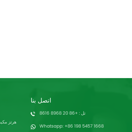
اتصل بنا
تل : +86 20 8968 8616
60 هرتز م
Whatsapp: +86 198 5457 1668