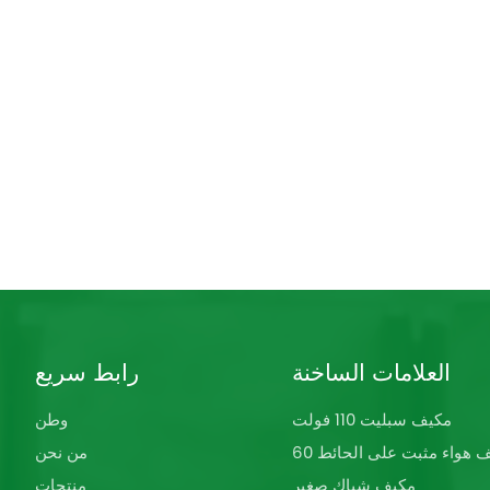
العلامات الساخنة
رابط سريع
مكيف سبليت 110 فولت
وطن
كيف هواء مثبت على الحائط
من نحن
مكيف شباك صغير
منتجات