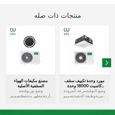
منتجات ذات صله
مورد وحدة تكييف سقف
مصنع مكيفات الهواء
كاسيت 18000 وحدة
السقفية الأصلية
حرارية بريطانية
وضع التوقيتسرعة المروحة
وضع توربوفتحة
المرنةوظيفة التنقيةتصميم
تأرجحمظهر متحفظتصميم
موفر للمساحةإزالة
موفر للمساحةصديق للبيئة
الرطوبة بشكل مستقل