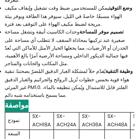
للغرفة.
وضع التوقيت
يمكن للمستخدمين ضبط وقت تشغيل وإيقاف مكيف
الهواء مسبقًا. خاصةً في الليل، سيوفر هذا الطاقة ويوفر بيئة
مريحة لضبط مكيف الهواء على التوقف بعد فترة.
تصميم موفر للمساحة
وحدات الكاسيت أنيقة وتشغل مساحة
صغيرة عند تركيبها بمحاذاة السقف. لا تتطلب أي مساحة على
الجدران أو الأرضيات، مما يجعلها الخيار الأمثل للأماكن التي تُعدّ
فيها جمالية الديكور الداخلي ومساحة الأرضية أمرًا بالغ الأهمية،
مثل المكاتب والحانات والمتاجر.
وظيفة التنقية
يُقدّم حلاً لمشكلة الغبار الدقيق المُضرّ بصحتنا. تنقية
هواء قوية بخمس خطوات تُزيل الروائح والجراثيم والغبار الدقيق
غير المرئي PM1.0. الفلتر قابل للاستبدال ويُمكن تنظيفه بالماء،
مما يسمح باستخدامه شبه دائم.
مواصفة
SX-
SX-
SX-
SX-
SX
نموذج
ACH18A
ACH24A
ACH36A
ACH48A
A
السعة