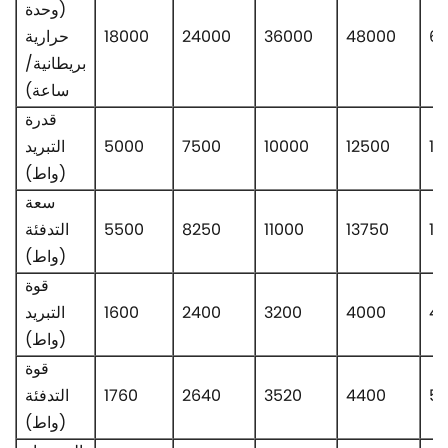
(وحدة
6
48000
36000
24000
18000
حرارية
بريطانية/
ساعة)
قدرة
17
12500
10000
7500
5000
التبريد
(واط)
سعة
19
13750
11000
8250
5500
التدفئة
(واط)
قوة
4
4000
3200
2400
1600
التبريد
(واط)
قوة
5
4400
3520
2640
1760
التدفئة
(واط)