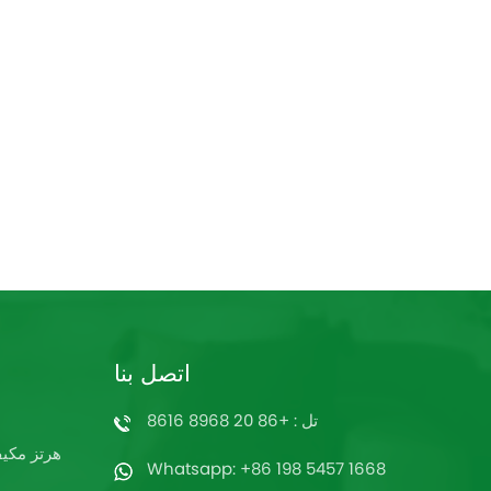
اتصل بنا
تل : +86 20 8968 8616
60 هرتز م
Whatsapp: +86 198 5457 1668