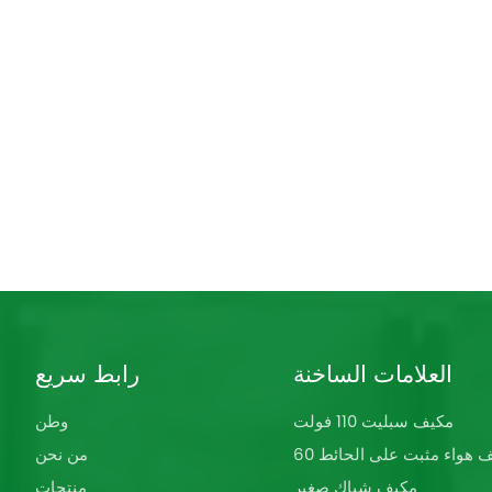
العلامات الساخنة
رابط سريع
مكيف سبليت 110 فولت
وطن
كيف هواء مثبت على الحائط
من نحن
مكيف شباك صغير
منتجات