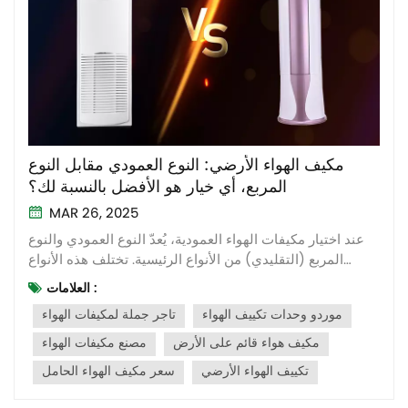
مكيف الهواء الأرضي: النوع العمودي مقابل النوع
المربع، أي خيار هو الأفضل بالنسبة لك؟
MAR 26, 2025
عند اختيار مكيفات الهواء العمودية، يُعدّ النوع العمودي والنوع
المربع (التقليدي) من الأنواع الرئيسية. تختلف هذه الأنواع
اختلافًا واضحًا في التصميم، وتدفق الهواء، وشغل المساحة،
العلامات :
والظروف المناسبة، والسعر. لذا، يُعدّ اختيار الطراز المناسب
موردو وحدات تكييف الهواء
تاجر جملة لمكيفات الهواء
أمرًا بالغ الأهمية لراحة المنزل وجماله العام. مميزات مكيف ا...
مكيف هواء قائم على الأرض
مصنع مكيفات الهواء
تكييف الهواء الأرضي
سعر مكيف الهواء الحامل