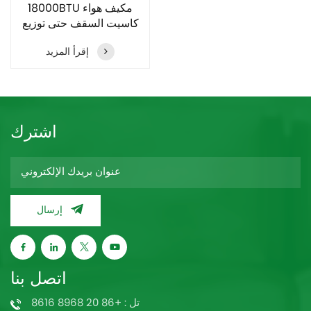
18000BTU مكيف هواء
كاسيت السقف حتى توزيع
الهواء
إقرأ المزيد
اشترك
إرسال
اتصل بنا
تل : +86 20 8968 8616