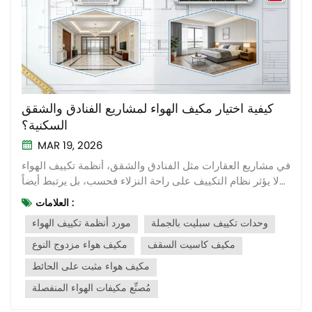
كيفية اختيار مكيف الهواء لمشاريع الفنادق والشقق
السكنية؟
MAR 19, 2026
في مشاريع العقارات مثل الفنادق والشقق، أنظمة تكييف الهواء
لا يؤثر نظام التكييف على راحة النزلاء فحسب، بل يرتبط أيضاً
بتكلفة الاستثمار والتشغيل وكفاءة الصيانة. بالنسبة لمطوري
العلامات :
المباني ومقاولي المشاريع، يُعد اختيار نظام التكييف المناسب
وحدات تكييف سبليت بالجملة
مورد أنظمة تكييف الهواء
قراراً فنياً يتطلب دراسة متأنية.ستحلل هذه المقالة العوامل
الرئيسية...
مكيف كاسيت السقف
مكيف هواء مزدوج النوع
مكيف هواء مثبت على الحائط
مُصنِّع مكيفات الهواء المنفصلة