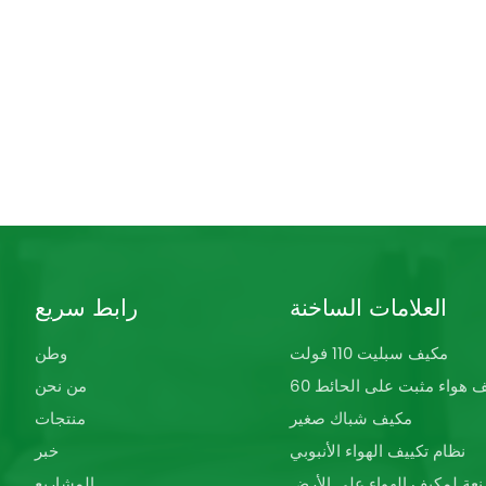
العلامات الساخنة
رابط سريع
مكيف سبليت 110 فولت
وطن
كيف هواء مثبت على الحائط
من نحن
مكيف شباك صغير
منتجات
نظام تكييف الهواء الأنبوبي
خبر
عة لمكيف الهواء على الأرض
المشاريع