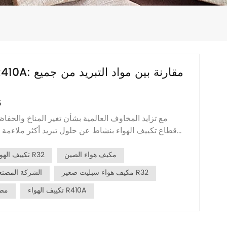
5
مع تزايد المخاوف العالمية بشأن تغير المناخ والحفاظ
قطاع تكييف الهواء بنشاط عن حلول تبريد أكثر ملاءمة للب
حيث أصبح اختيار مادة التبريد العامل الرئيسي في تقييم
مكيف هواء الصين
تكييف الهواء R32
الاستخدام في السوق. فما ال...
مكيف هواء سبليت صغير R32
الشركة المصنعة
تكييف الهواء R410A
مصن