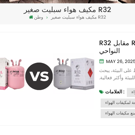
مكيف هواء سبليت صغير R32
مكيف هواء سبليت صغير R32
وطن
R32 مقابل R410A: مقارنة بين مواد التبريد من جميع
النواحي
MAY 26, 202
 على البيئة، يبحث
يئة وأكثر فعالية.
 مدى ملاءمة تكييف
العلامات :
الهواء للبيئة. حاليًا، ر32 و R410A هناك نوعان من المبردات شائعان
 لمكيفات الهواء
ع مكيفات الهواء