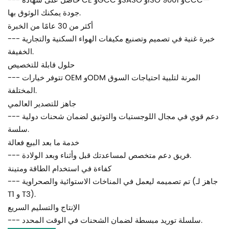
--- حاصل على شهادة CE وGCC وSASO وISO 9001 وCCC—
جودة يمكنك الوثوق بها.
أكثر من 30 عامًا من الخبرة
--- خبرة غنية في تصميم وتصنيع مكيفات الهواء السكنية والتجارية
الخفيفة.
حلول قابلة للتخصيص
--- تتوفر خيارات OEM وODM المرنة لتلبية احتياجات السوق
المختلفة.
جاهز للتصدير العالمي
--- دعم قوي في مجال اللوجستيات والتوثيق لضمان شحنات دولية
سلسة.
خدمة ما بعد البيع فعالة
--- فريق دعم متخصص لمساعدتك قبل وأثناء وبعد الولادة.
كفاءة في استخدام الطاقة ومتينة
--- تم تصميمه ليعمل في المناخات الاستوائية والصحراوية (جاهز لـ
T1 و T3).
الإنتاج والتسليم السريع
--- سلسلة توريد مبسطة لضمان الشحنات في الوقت المحدد.