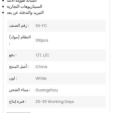
المتانة طويلة الأمد
السيناريوهات التجارية
التبريد والتدفئة عن بعد
رقم الصنف :
SX-FC
النظام (موك)
100pcs
:
دفع :
T/T, L/C
أصل المنتج :
China
لون :
White
ميناء الشحن :
Guangzhou
فترة إنتاج :
25-35 Working Days