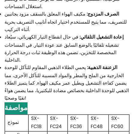
استغلال المساحات.
الصرف المزدوج:
مكيف الهواء المعلق بالسقف مزود بجانبين
للتصريف، مما يتيح للمستخدم اختيار اتجاه أنابيب التصريف بحرية
أثناء التركيب.
إعادة التشغيل التلقائي:
في حال انقطاع التيار الكهربائي، سيُعاد
تشغيله تلقائيًا بالوضع السابق عند عودة التيار. في المساحات
المخصصة للتخزين، تضمن هذه الوظيفة ثبات درجة الحرارة
الداخلية.
الزعنفة الذهبية:
يحمي الطلاء الذهبي المقاوم للتآكل للوحدة
الخارجية من الملح والمطر والمواد المسببة للتآكل الأخرى، مما
يضمن كفاءة التشغيل ويطيل عمر مكيف الهواء. كما يتميز الطلاء
الذهبي للوحدة الداخلية بخصائص مضادة للبكتيريا، مما يضمن هواءً
نقيًا وصحيًا!
مواصفة
SX-
SX-
SX-
SX-
SX-
نموذج
FC18
FC24
FC36
FC48
FC60