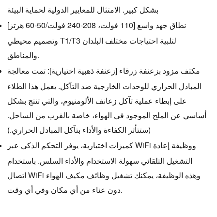
بشكل كبير. الامتثال للمعايير الدولية لحماية البيئة
نطاق جهد واسع [110 فولت، 208-240 فولت/50-60 هرتز]
وتصميم محيطي T1/T3 لتلبية احتياجات مختلف البلدان
والمناطق.
مكثف مزود بزعنفة زرقاء [زعنفة ذهبية اختيارية]: تمت معالجة
المبادل الحراري للوحدات الخارجية ضد التآكل. يعمل هذا الطلاء
على إبطاء عملية تآكل زعانف الألومنيوم، والتي تنتج بشكل
أساسي عن الملح الموجود في الهواء، خاصة بالقرب من الساحل.
(ستتأثر الكفاءة والأداء بتآكل المبادل الحراري.)
كميزات اختيارية، يوفر التحكم الذكي عبر WiFi ووظيفة إعادة
التشغيل التلقائي سهولة الاستخدام والأداء السلس. باستخدام
اتصال WiFi وهذه الوظيفة، يمكنك تشغيل وظائف مكيف الهواء
دون عناء من أي مكان وفي أي وقت.