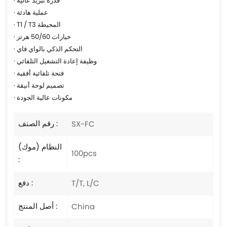
· قدرة تبريد عالية
· عملية هادئة
· T1 / T3 المحيطة
· خيارات 50/60 هرتز
· التحكم الذكي بالواي فاي
· وظيفة إعادة التشغيل التلقائي
· فتحة تلقائية أفقية
· تصميم لوحة أنيقة
· مكونات عالية الجودة
رقم الصنف :
SX-FC
النظام (موك)
100pcs
:
دفع :
T/T, L/C
أصل المنتج :
China