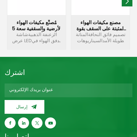
مصنع مكيفات الهواء
مُصنِّع مكيفات الهواء
المثبتة على السقف بقوة
الأرضية والسقفية سعة 5
24000 وحدة حرارية
تصميم فائق النحافةالمتانة
أطنان
الزعنفة الذهبيةشاشة
بريطانية
طويلة الأمدالسيناريوهات
عرض LEDتدفق الهواء في
التجاريةتشغيل Wi-Fi
4 اتجاهاتتدفق هواء
اختيارينطاق واسع لدرجة
واسعوحدة تحكم ذكية
الحرارة المحيطة
اشترك
إرسال