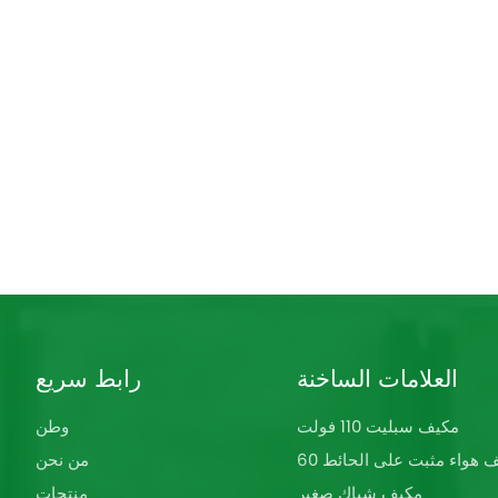
العلامات الساخنة
رابط سريع
مكيف سبليت 110 فولت
وطن
كيف هواء مثبت على الحائط
من نحن
مكيف شباك صغير
منتجات