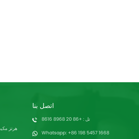
اتصل بنا
تل : +86 20 8968 8616
60 هرتز م
Whatsapp: +86 198 5457 1668