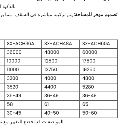
ووحدات WiFi الذكية الاختيارية - فهو يوفر تشغيلًا مرنًا وذكيًا في أي وقت وفي أي مكان.
تصميم موفر للمساحة:
يتم تركيبه مباشرة في السقف، مما يزيد
SX-ACH36A
SX-ACH48A
SX-ACH60A
36000
48000
60000
10000
12500
17500
11000
13750
19250
3200
4000
4800
3520
4400
5280
36-49
36-49
36-49
58
61
65
30-45
40-50
50-60
*المواصفات قد تخضع للتغيير مع تحسين المنتج دون إشعار مسبق؛ يرجى الاتصال بنا للحصول على تفاصيل محددة.