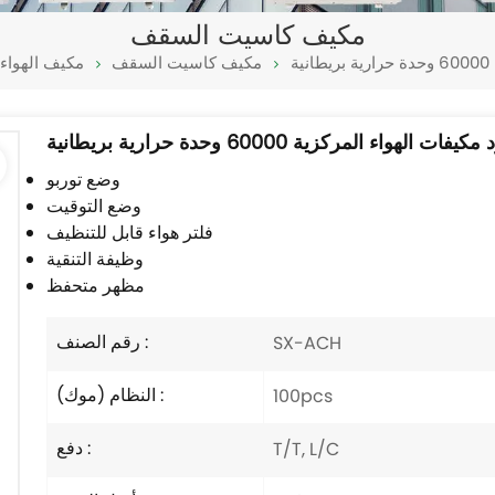
مكيف كاسيت السقف
ة
مكيف كاسيت السقف
مكيف الهواء
يفات الهواء المركزية 60000 وحدة حرارية بريطانية
وضع توربو
وضع التوقيت
فلتر هواء قابل للتنظيف
وظيفة التنقية
مظهر متحفظ
رقم الصنف :
SX-ACH
النظام (موك) :
100pcs
دفع :
T/T, L/C