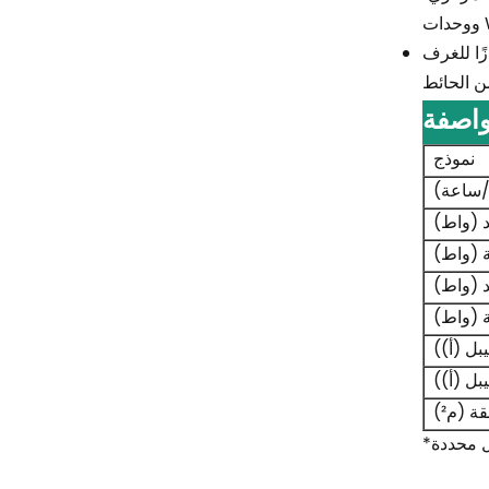
زًا للغرف
اصفة
نموذج
ة/ساعة)
د (واط)
ة (واط)
د (واط)
ة (واط)
بل (أ))
بل (أ))
 (م²)