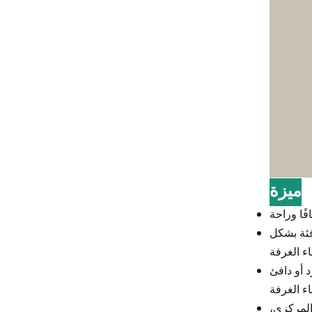
ميزة
فئة بشكل
د أو دافئ
المركزي،