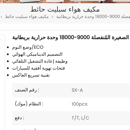
مكيف هواء سبليت حائط
ة بريطانية
مكيف هواء سبليت حائط
لة 9000-18000 وحدة حرارية بريطانية
وضع النوم/ECO
التصميم الديناميكي الهوائي
وظيفة إعادة التشغيل التلقائي
فتحات تهوية أفقية للسيارات
تقنية تسريع العاكس
رقم الصنف :
SX-A
النظام (موك) :
100pcs
دفع :
T/T, L/C