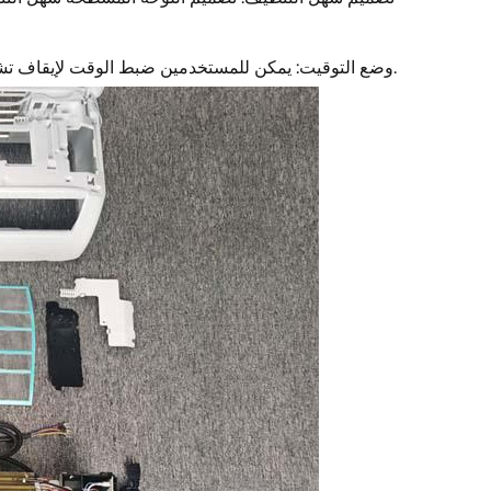
وضع التوقيت: يمكن للمستخدمين ضبط الوقت لإيقاف تشغيل مكيف الهواء أو تشغيله في أي وقت يريدونه من أجل تقليل استهلاك الطاقة.