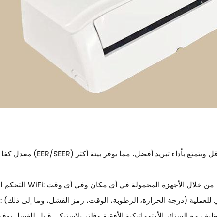
معدل كفاءة الطاقة (EER/SEER) مرتفع: بفضل التكنولوجيا المتقدمة، فإنه
مع الستائر الأوتوماتيكية الأفقية وفلتر بلاستيكي قابل للغسل يوفر ب