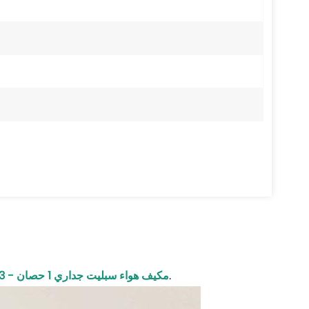
:سيتم إعادة تشغيل العملية عند عودة الكهرباء بعد انقطاع التيار الكهربائي.
مكيف هواء سبليت جداري 1 حصان - 3 حصان