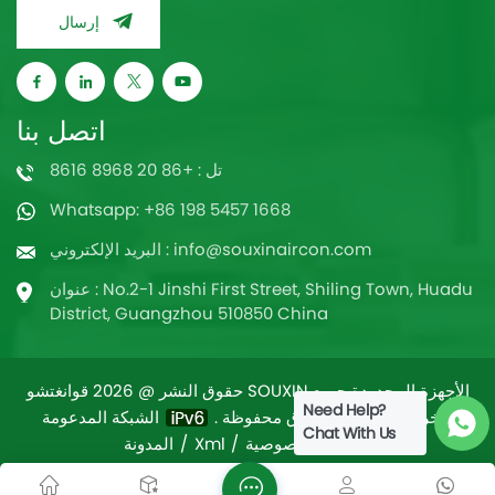
إرسال
اتصل بنا
تل : +86 20 8968 8616
Whatsapp: +86 198 5457 1668
البريد الإلكتروني : info@souxinaircon.com
عنوان : No.2-1 Jinshi First Street, Shiling Town, Huadu
District, Guangzhou 510850 China
حقوق النشر @ 2026 قوانغتشو SOUXIN الأجهزة المحدودة جميع
Need Help?
/
خريطة الموقع
الشبكة المدعومة
الحقوق محفوظة .
Chat With Us
سياسة الخصوصية
/
Xml
/
المدونة