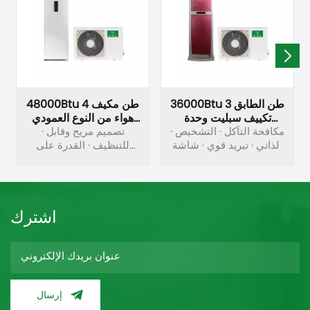
36000Btu 3 طن الطابق
48000Btu 4 طن مكيف
تكييف سبليت وحدة
هواء من النوع العمودي
مكيف الهواء بالجملة
· مكافحة التآكل · التشخيص
مصنع
· تصميم مريح وقابل
الذاتي · تبريد قوي · شاشة
للتنظيف · القدرة على
LED ممتعة · التحكم
إعادة التشغيل التلقائي ·
لمسافات طويلة
مضاد للهواء البارد · وضع
الموقت · الوضع الاقتصادي
اشترك
إرسال