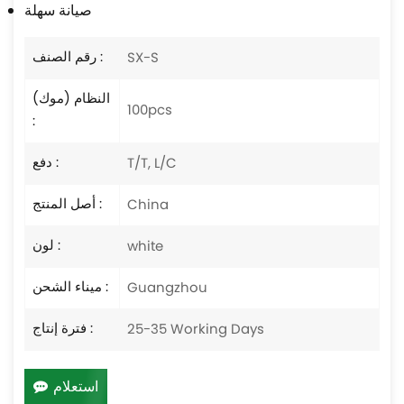
صيانة سهلة
رقم الصنف :
SX-S
النظام (موك)
100pcs
:
دفع :
T/T, L/C
أصل المنتج :
China
لون :
white
ميناء الشحن :
Guangzhou
فترة إنتاج :
25-35 Working Days
استعلام