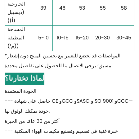
الخارجية
39
46
53
55
58
(ديسيبل
(أ))
المساحة
30-45
20-30
15-20
10-15
5-10
المطبقة
)
(م²)
*المواصفات قد تخضع للتغيير مع تحسين المنتج دون إشعار
مسبق؛ يرجى الاتصال بنا للحصول على تفاصيل محددة.
لماذا تختارنا؟
الجودة المعتمدة
--- حاصل على شهادة CE وGCC وSASO وISO 9001 وCCC—
جودة يمكنك الوثوق بها.
أكثر من 30 عامًا من الخبرة
--- خبرة غنية في تصميم وتصنيع مكيفات الهواء السكنية