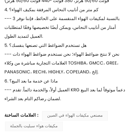
فولت 50/60 هرتز، 380 فولت -440 فولت 50/60 هرتز)
4. كم متر من أنابيب النحاس المرفقة بمكيف الهواء؟
--- بالنسبة لمكيفات الهواء المنقسمة على الحائط، فإننا نوفر 3
أمتار من أنابيب النحاس، ويمكن أيضًا تخصيصها وفقًا لمتطلبات
العميل لتمديد الطول.
5. هل تستخدم الضواغط التي تصنعها بنفسك؟
--- نحن لا ننتج ضواغط الهواء؛ نحن نستخدم ضواغط الهواء ذات
العلامات التجارية مباشرة من وكلاء TOSHIBA، GMCC، GREE،
PANASONIC، RECHI، HIGHLY، COPELAND، إلخ.
6. ماذا عن خدمة ما بعد البيع؟
--- العميل أولاً، والخدمة دائماً. تقدم KRG دعماً موثوقاً لما بعد البيع
لضمان رضاكم التام بعد الشراء.
العلامات الساخنة :
مصنعي مكيفات الهواء في الصين
مكيفات هواء سبليت بالجملة