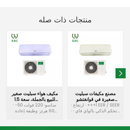
منتجات ذات صله
مصنع مكيفات سبليت
مكيف هواء سبليت صغير
صغيرة في قوانغتشو
للبيع بالجملة، سعة 1.5
الصين
· أ+++ · ارتفاع EER / SEER
· ساسو· 220 فولت 50-
طن، 18000 وحدة حرارية
· التحكم الذكي بالواي فاي ·
بريطانية
60 هرتز· وظيفة إعادة
التصميم الديناميكي
التشغيل التلقائي· التصميم
الهوائي · فتحة تلقائية أفقية
الديناميكي الهوائي·
· الصداقة البيئية
الصديقة للبيئة