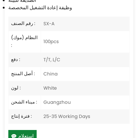
الصديقة للبيئة
وظيفة إعادة التشغيل المخصصة
رقم الصنف :
SX-A
النظام (موك)
100pcs
:
دفع :
T/T, L/C
أصل المنتج :
China
لون :
White
ميناء الشحن :
Guangzhou
فترة إنتاج :
25-35 Working Days
استعلام