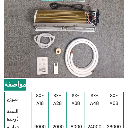
مواصفة
SX-
SX-
SX-
SX-
SX-
نموذج
A18
A28
A38
A48
A68
السعة
(وحدة
36000
24000
18000
12000
9000
حرارية