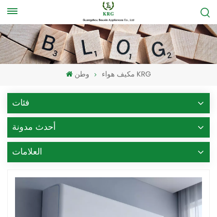
مكيف هواء KRG
وطن
فئات
أحدث مدونة
العلامات