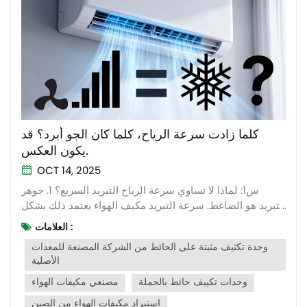
كلما زادت سرعة الرياح، كلما كان الجو أبرد؟ قد
يكون العكس.
OCT 14, 2025
س1: لماذا لا تساوي سرعة الرياح التبريد السريع؟ 1. جوهر
التبريد هو الضاغط. سرعة التبريد مكيف الهواء يعتمد ذلك بشكل
أساسي على قدرة الضاغط على التبريد، وليس على سرعة
العلامات :
دوران المروحة. تزداد سرعة الرياح، مما يُسرّع تدفق الهواء
وحدة تكثيف مثبتة على الحائط من الشركة المصنعة للمعدات
فقط، ولكنه لا يزيد مباشرةً من قدرة مكيف الهواء على التبريد.
الأصلية
2. سرعة الرياح تؤ...
وحدات تكييف حائط بالجملة
مصنعي مكيفات الهواء
استيراد مكيفات الهواء من الصين