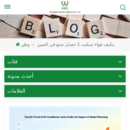
مكيف هواء سبليت 2 حصان صنع في الصين
وطن
فئات
أحدث مدونة
العلامات