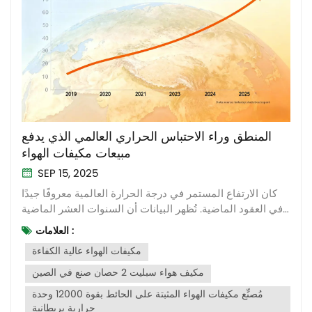
المنطق وراء الاحتباس الحراري العالمي الذي يدفع
مبيعات مكيفات الهواء
SEP 15, 2025
كان الارتفاع المستمر في درجة الحرارة العالمية معروفًا جيدًا
في العقود الماضية. تُظهر البيانات أن السنوات العشر الماضية
كانت الأكثر حرارةً على الإطلاق. مع تكرار ظهور الظواهر الجوية
العلامات :
المتطرفة، مكيفات الهواء تحولت من "راحة اختيارية" إلى "أدوات
مكيفات الهواء عالية الكفاءة
حياة ضرورية". فكيف يؤثر الاحتباس الحراري على مبيعات
مكيفات ا...
مكيف هواء سبليت 2 حصان صنع في الصين
مُصنِّع مكيفات الهواء المثبتة على الحائط بقوة 12000 وحدة
حرارية بريطانية