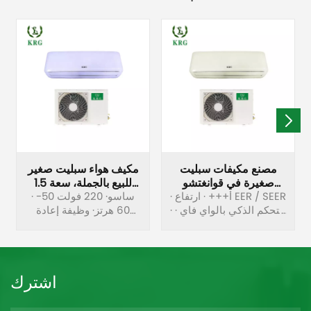
مصنع مكيفات سبليت
مكيف هواء سبليت صغير
صغيرة في قوانغتشو
للبيع بالجملة، سعة 1.5
الصين
· أ+++ · ارتفاع EER / SEER
· ساسو· 220 فولت 50-
طن، 18000 وحدة حرارية
· التحكم الذكي بالواي فاي ·
بريطانية
60 هرتز· وظيفة إعادة
التصميم الديناميكي
التشغيل التلقائي· التصميم
الهوائي · فتحة تلقائية أفقية
الديناميكي الهوائي·
· الصداقة البيئية
الصديقة للبيئة
اشترك