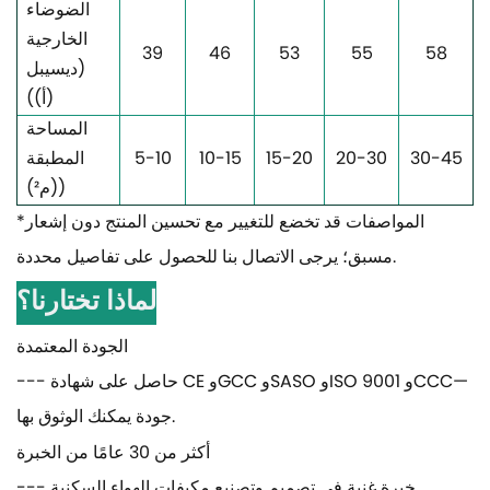
الضوضاء
الخارجية
39
46
53
55
58
(ديسيبل
(أ))
المساحة
30-45
20-30
15-20
10-15
5-10
المطبقة
)
(م²)
*المواصفات قد تخضع للتغيير مع تحسين المنتج دون إشعار
مسبق؛ يرجى الاتصال بنا للحصول على تفاصيل محددة.
لماذا تختارنا؟
الجودة المعتمدة
--- حاصل على شهادة CE وGCC وSASO وISO 9001 وCCC—
جودة يمكنك الوثوق بها.
أكثر من 30 عامًا من الخبرة
--- خبرة غنية في تصميم وتصنيع مكيفات الهواء السكنية