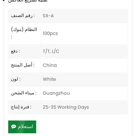
تقنية تسريع العاكس
رقم الصنف :
SX-A
النظام (موك)
100pcs
:
دفع :
T/T, L/C
أصل المنتج :
China
لون :
White
ميناء الشحن :
Guangzhou
فترة إنتاج :
25-35 Working Days
استعلام