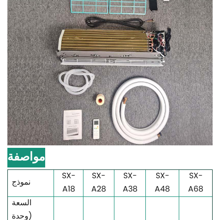
مواصفة
SX-
SX-
SX-
SX-
SX-
نموذج
A18
A28
A38
A48
A68
السعة
(وحدة