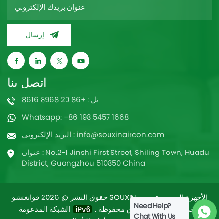
إرسال
اتصل بنا
تل : +86 20 8968 8616
Whatsapp: +86 198 5457 1668
البريد الإلكتروني : info@souxinaircon.com
عنوان : No.2-1 Jinshi First Street, Shiling Town, Huadu
District, Guangzhou 510850 China
حقوق النشر @ 2026 قوانغتشو SOUXIN الأجهزة المحدودة جميع
Need Help?
/
خريطة الموقع
الشبكة المدعومة
الحقوق محفوظة .
Chat With Us