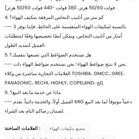
فولت 50/60 هرتز، 380 فولت -440 فولت 50/60 هرتز)
4. كم متر من أنابيب النحاس المرفقة بمكيف الهواء؟
--- بالنسبة لمكيفات الهواء المنقسمة على الحائط، فإننا نوفر 3
أمتار من أنابيب النحاس، ويمكن أيضًا تخصيصها وفقًا لمتطلبات
العميل لتمديد الطول.
5. هل تستخدم الضواغط التي تصنعها بنفسك؟
--- نحن لا ننتج ضواغط الهواء؛ نحن نستخدم ضواغط الهواء ذات
العلامات التجارية مباشرة من وكلاء TOSHIBA، GMCC، GREE،
PANASONIC، RECHI، HIGHLY، COPELAND، إلخ.
6. ماذا عن خدمة ما بعد البيع؟
--- العميل أولاً، والخدمة دائماً. تقدم KRG دعماً موثوقاً لما بعد البيع
لضمان رضاكم التام بعد الشراء.
العلامات الساخنة :
مصنع مكيفات الهواء