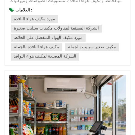
بالحائط ومكيف هواء النافذة. مستويات الضوضاء، وميزانيات
التكلفة، وكفاءة الطاقة، وطرق التثبيت، وسهولة الصيانة، وما
العلامات :
إلى ذلك. قد يؤثر كل عامل على اختيارك النهائي. ومن الضروري
مورد مكيف هواء النافذة
معرفة ذلك مقدما. فيما يلي تحليل مقارن مفصل لها، بالإضافة
إلى رؤى مهنية...
الشركة المصنعة لمقاولات مكيفات سبليت صغيرة
مورد مكيف الهواء المنفصل على الحائط
مكيف صغير سبليت بالجملة
مكيف هواء النافذة بالجملة
الشركة المصنعة لمكيف هواء النوافذ