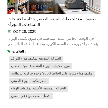
صعود المعدات ذات السعة الصغيرة: تلبية احتياجات
المساحات المجزأة
OCT 28, 2025
في الوقت الحاضر، تشتد المنافسة في سوق تكييف الهواء،
بينما تبدو الأجهزة ذات السعة الكبيرة وكفاءة الطاقة العالية هي
السائدة. ولكن في غضون ذلك، يبرز اتجاه جديد بهدوء - الأجهزة
العلامات :
ذات السعة الصغيرة. لا تهدف هذه الأجهزة إلى التخلف عن
الشركة المصنعة لمكيف هواء النوافذ
"الطبقة الدنيا"، بل إلى إعادة تعريف التوازن بين الراحة والكفاءة
في تطبيقات...
مورد مكيفات الهواء المنفصلة بقوة 1 حصان
مكيف هواء مثبت على الحائط 9000 وحدة حرارية بريطانية
سعر مكيف الهواء الصيني
الشركة المصنعة الأصلية لمكيفات الهواء
أفضل مكيف هواء في الصين