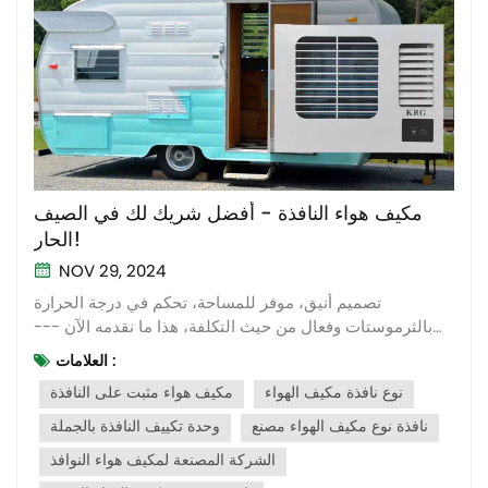
مكيف هواء النافذة - أفضل شريك لك في الصيف
الحار!
NOV 29, 2024
تصميم أنيق، موفر للمساحة، تحكم في درجة الحرارة
بالثرموستات وفعال من حيث التكلفة، هذا ما نقدمه الآن ---
مكيف هواء من نوع النافذة. من بين مكيفات الهواء المدمجة،
العلامات :
يشتهر مكيف الهواء من نوع النافذة بشكل خاص. تتراوح قدرة
نوع نافذة مكيف الهواء
مكيف هواء مثبت على النافذة
التبريد من 5000 وحدة حرارية بريطانية كحد أدنى إلى 24000
وحدة حرارية بريطان...
نافذة نوع مكيف الهواء مصنع
وحدة تكييف النافذة بالجملة
الشركة المصنعة لمكيف هواء النوافذ